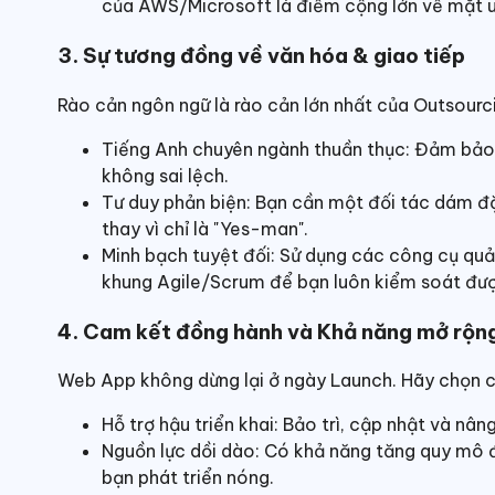
của AWS/Microsoft là điểm cộng lớn về mặt uy
3. Sự tương đồng về văn hóa & giao tiếp
Rào cản ngôn ngữ là rào cản lớn nhất của Outsourc
Tiếng Anh chuyên ngành thuần thục: Đảm bảo 
không sai lệch.
Tư duy phản biện: Bạn cần một đối tác dám đặt
thay vì chỉ là "Yes-man".
Minh bạch tuyệt đối: Sử dụng các công cụ quản 
khung Agile/Scrum để bạn luôn kiểm soát được
4. Cam kết đồng hành và Khả năng mở rộng
Web App không dừng lại ở ngày Launch. Hãy chọn c
Hỗ trợ hậu triển khai: Bảo trì, cập nhật và nân
Nguồn lực dồi dào: Có khả năng tăng quy mô 
bạn phát triển nóng.