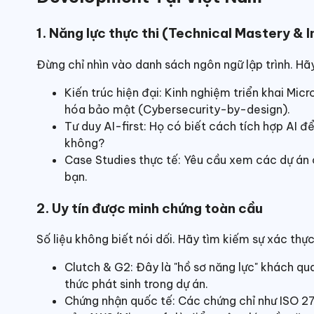
1. Năng lực thực thi (Technical Mastery & 
Đừng chỉ nhìn vào danh sách ngôn ngữ lập trình. Hã
Kiến trúc hiện đại: Kinh nghiệm triển khai Mic
hóa bảo mật (Cybersecurity-by-design).
Tư duy AI-first: Họ có biết cách tích hợp AI để
không?
Case Studies thực tế: Yêu cầu xem các dự án 
bạn.
2. Uy tín được minh chứng toàn cầu
Số liệu không biết nói dối. Hãy tìm kiếm sự xác thự
Clutch & G2: Đây là "hồ sơ năng lực" khách qu
thức phát sinh trong dự án.
Chứng nhận quốc tế: Các chứng chỉ như ISO 27