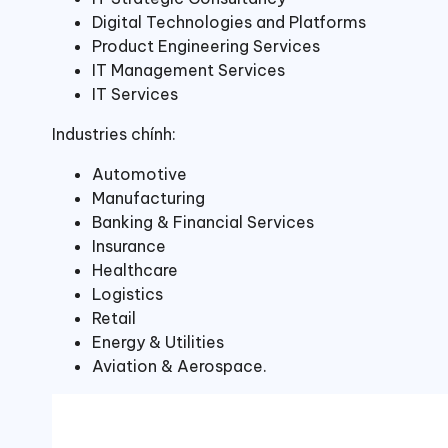
Digital Technologies and Platforms
Product Engineering Services
IT Management Services
IT Services
Industries chính:
Automotive
Manufacturing
Banking & Financial Services
Insurance
Healthcare
Logistics
Retail
Energy & Utilities
Aviation & Aerospace.