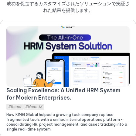
成功を促進するカスタマイズされたソリューションで実証さ
れた結果を提供します。
Scaling Excellence: A Unified HRM System
for Modern Enterprises.
#React
#Node.JS
How KIMEI Global helped a growing tech company replace
fragmented tools with a unified internal operations platform -
consolidating HR, project management, and asset tracking into a
single real-time system.